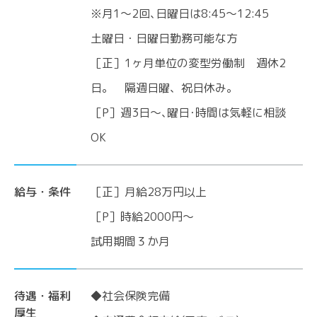
※月1～2回､日曜日は8:45～12:45
土曜日・日曜日勤務可能な方
［正］1ヶ月単位の変型労働制 週休2
日。 隔週日曜、祝日休み。
［P］週3日～､曜日･時間は気軽に相談
OK
給与・条件
［正］月給28万円以上
［P］時給2000円～
試用期間３か月
待遇・福利
◆社会保険完備
厚生