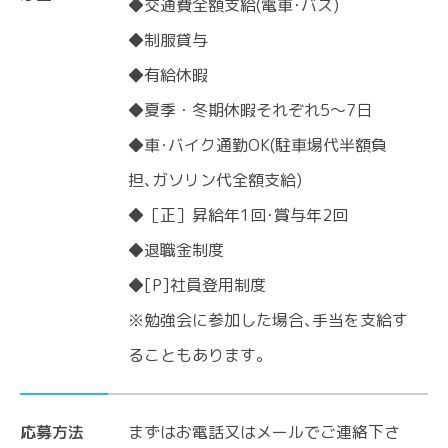
◆交通費全額支給(電車･バス)
◆制服貸与
◆有給休暇
◆夏季・冬期休暇それぞれ5～7日
◆車･バイク通勤OK(駐車場代半額負
担､ガソリン代全額支給)
◆［正］昇給年1回･賞与年2回
◆退職金制度
◆[P]社員登用制度
※勉強会に参加した場合､手当を支給す
ることもあります｡
応募方法
まずはお電話又はメールでご連絡下さ