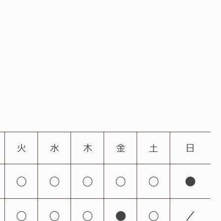
火
水
木
金
土
日
○
○
○
○
○
●
○
○
○
●
○
／