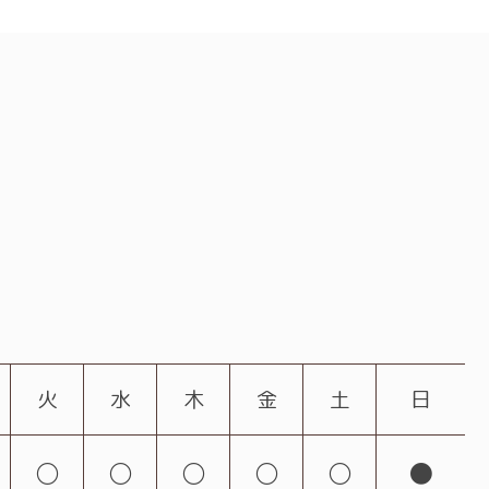
火
水
木
金
土
日
○
○
○
○
○
●