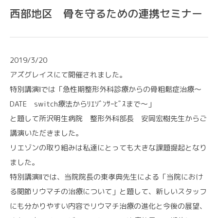
西部地区 骨を守るための連携セミナー
2019/3/20
アズグレイスにて開催されました。
特別講演Ⅰでは「急性期整形外科診療からの骨粗鬆症治療～
CONTACT
DATE switch療法からﾘｴｿﾞﾝｻｰﾋﾞｽまで～」
と題して所沢明生病院 整形外科部長 安岡宏樹先生からご
各種お問い合わせ
講演いただきました。
リエゾンの取り組みは私達にとっても大きな課題提起となり
ました。
特別講演Ⅱでは、当院院長の東孝典先生による「当院におけ
る関節リウマチの治療について」と題して、新しいスタッフ
にも分かりやすい内容でリウマチ治療の進化と今後の展望、