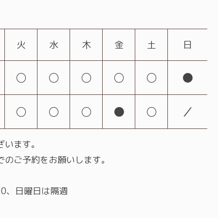
火
水
木
金
土
日
○
○
○
○
○
●
○
○
○
●
○
／
ざいます。
でのご予約をお願いします。
:30、日曜日は隔週