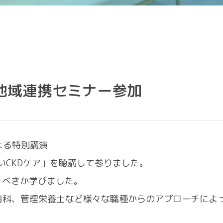
院 地域連携セミナー参加
CONTACT
よる特別講演
各種お問い合わせ
しいCKDケア」を聴講して参りました。
くべきか学びました。
内科、管理栄養士など様々な職種からのアプローチによ