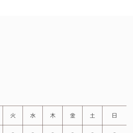
火
水
木
金
土
日