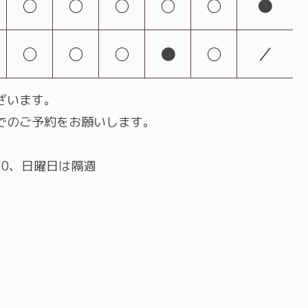
○
○
○
○
○
●
○
○
○
●
○
／
ざいます。
でのご予約をお願いします。
:30、日曜日は隔週