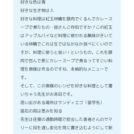
好きな色は青
好きな生き物は人
好きな料理は紅玉林檎を豚肉でくるんでカレース
ープで煮たもの‥皆さんご存知ですか？この紅玉
はアップルパイなど料理に使われる酸味がきいて
いる林檎でこれは生ではなかなか食べにくいので
すが、料理に使うと旨い！というもの。これを豚
肉で包んで更にカレースープで煮るってすごい料
理を奥様は作るのですね、本格的なメニューで
CONTACT
す。
そして、この奥様のレシピを好きな料理として書
いちゃう先生がお茶目です。
各種お問い合わせ
思い出がある場所はサンディエゴ（留学先）
座右の銘は恵みを知る
先生は往復の通勤時間で担当した患者さんのサマ
リーに目を通し変化を常に書き込むようにして新